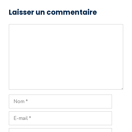
Laisser un commentaire
Commentaire
Nom
E-
mail
Site